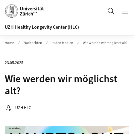
Header
Suche
UZH Healthy Longevity Center (HLC)
Home
Nachrichten
In den Medien
Wie werden wir möglichst alt?
23.05.2025
Wie werden wir möglichst
alt?
Autor:
UZH HLC